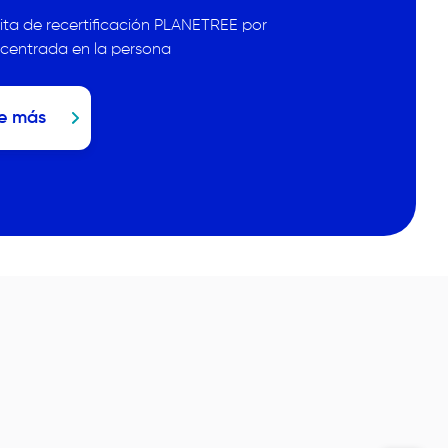
sita de recertificación PLANETREE por
 centrada en la persona
e más