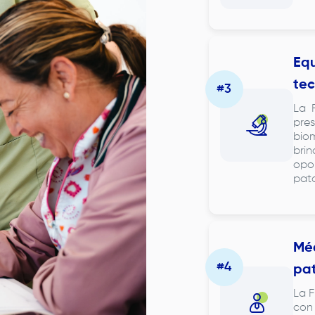
Equ
tec
La
pres
biom
brin
opor
pato
Méd
pat
La
F
con 