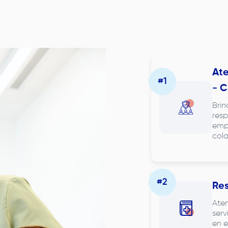
Ate
- C
Brin
resp
empá
col
Res
Aten
serv
en e