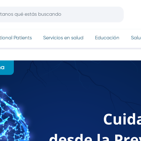
In
tional Patients
Servicios en salud
Educación
Salu
na