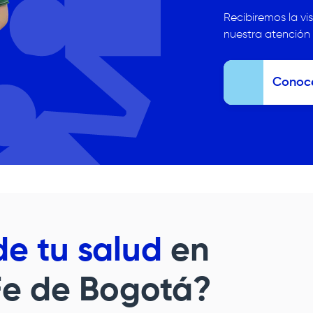
Recibiremos la vi
nuestra atención
Conoc
e tu salud
en
Fe de Bogotá
?