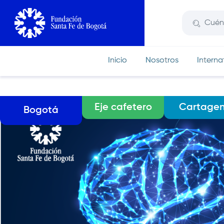
Pasar
al
contenido
principal
Inicio
Nosotros
Interna
Menú
Eje cafetero
Cartage
Bogotá
de
secciones
regionales