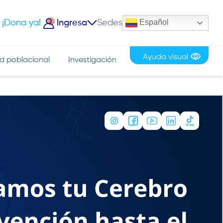
Español
¡Dona ya!
Ingresa
Sedes
iciar Sesión
Ayuda visual
d poblacional
Investigación