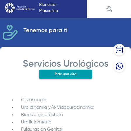
Pasar
Bienestar
al
Masculino
contenido
principal
Tenemos para tí
Servicios Urológicos
Pide una cita
Cistoscopia
Uro dinamia y/o Videourodinamia
Biopsia de próstata
Uroflujometria
Fulguración Genital