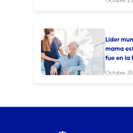
Octubre 25
Líder mun
mama est
fue en la
Octubre 25