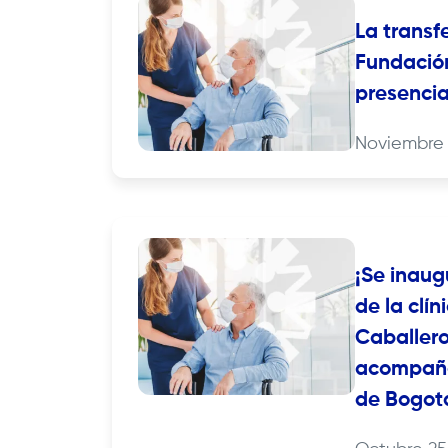
La transf
Fundació
presencia
Noviembre 
¡Se inaug
de la clí
Caballero
acompaña
de Bogot