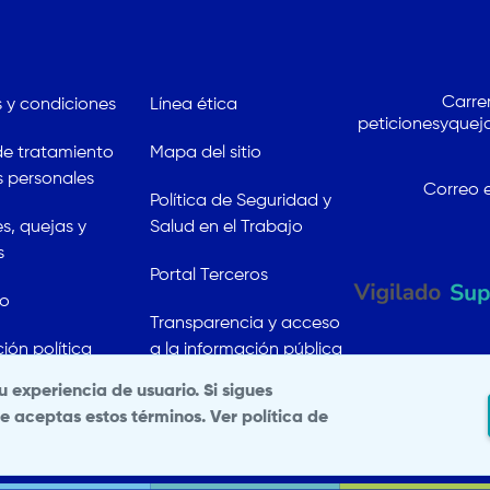
Carrer
 y condiciones
Línea ética
peticionesyqueja
 de tratamiento
Mapa del sitio
 personales
Correo e
Política de Seguridad y
es, quejas y
Salud en el Trabajo
s
Portal Terceros
to
Transparencia y acceso
ión política
a la información pública
al
tu experiencia de usuario. Si sigues
e aceptas estos términos.
Ver política de
026. Todos los derechos reservados