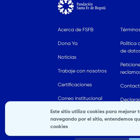
Acerca de FSFB
Términos
Dona Ya
Política
de datos
Noticias
Peticion
Trabaje con nosotros
reclamo
Certificaciones
Contac
Correo institucional
Declarac
ambient
Este sitio utiliza cookies para mejorar 
Empresas y proveedores
navegando por el sitio, entendemos qu
Fundación Santa Fe de Bogotá
© 2
cookies