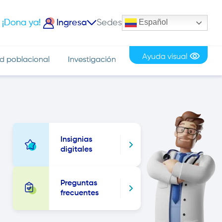
Español
¡Dona ya!
Ingresa
Sedes
iciar Sesión
Ayuda visual
d poblacional
Investigación
Image
Insignias
digitales
Preguntas
frecuentes