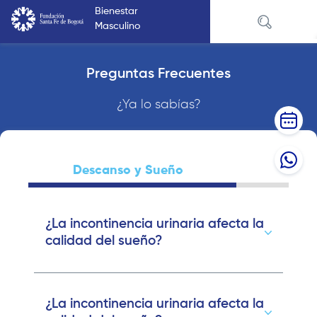
Pasar
Bienestar
al
Masculino
contenido
principal
Preguntas Frecuentes
¿Ya lo sabías?
Descanso y Sueño
Acti
¿La incontinencia urinaria afecta la
calidad del sueño?
¿La incontinencia urinaria afecta la