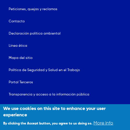
Peticiones, quejas y reclamos
Contacto
Declaración política ambiental
Línea ética
Mapa del sitio
Política de Seguridad y Salud en el Trabajo
Portal Terceros
Transparencia y acceso a la información pública
We use cookies on this site to enhance your user
Fundación Santa Fe de Bogotá
© 2026. Todos los derechos
reservados
experience
More info
By clicking the Accept button, you agree to us doing so.