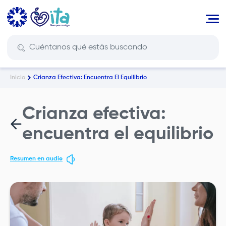
Pasar
al
contenido
principal
Inicio
Crianza Efectiva: Encuentra El Equilibrio
Ruta
de
navegación
Crianza efectiva:
encuentra el equilibrio
Resumen en audio