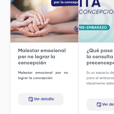
Malestar emocional
¿Qué pasa
por no lograr la
la consulta
concepción
preconcepc
Malestar emocional por no
Es un espacio d
lograr la concepción
para el embaraz
idealmente debe 
lo menos con un
anterioridad.
Ver detalle
Ver de