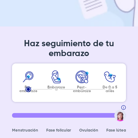
Haz seguimiento de tu
embarazo
Pre-
Embarazo
Post-
De 0 a 5
embarazo
embarazo
años
Menstruación
Fase folicular
Ovulación
Fase lútea