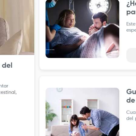
¿H
Imagen
pa
Est
espe
se 
dere
 del
ntar
Gu
Imagen
estinal,
de 
Cua
del 
pre