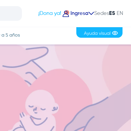
¡Dona ya!
Ingresa
Sedes
Iniciar sesión
Ayuda visual
Registrarme
 a 5 años