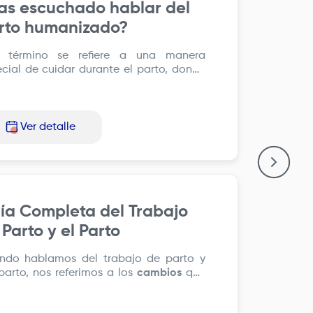
as escuchado hablar del
rto humanizado?
e término se refiere a una manera
cial de cuidar durante el parto, donde
ponen en el centro de atención los
chos de la mujer
o
pers
Ver detalle
ía Completa del Trabajo
Parto y el Parto
ndo hablamos del trabajo de parto y
parto, nos referimos a los
cambios
que
paran
tu
cuerpo
para el
na