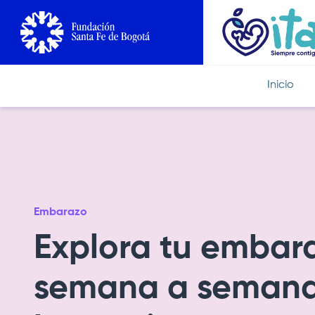
Pasar
al
contenido
principal
Inicio
Imagen
Embarazo
Explora tu embar
semana a semana