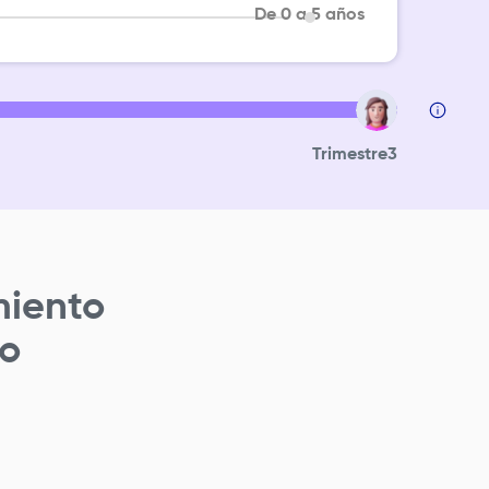
De 0 a 5 años
Trimestre
3
miento
o