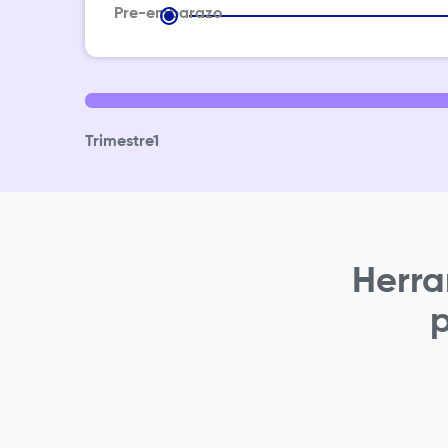
Pre-embarazo
Trimestre
1
Herra