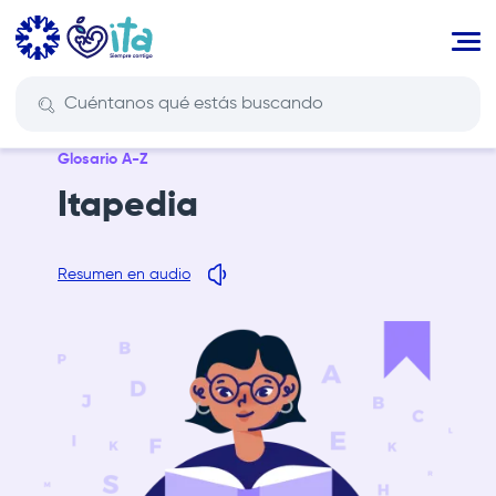
Pasar
al
contenido
principal
Glosario A-Z
Itapedia
Resumen en audio
Imagen