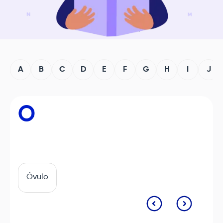
A
B
C
D
E
F
G
H
I
J
O
Óvulo