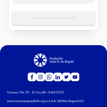
Carrera 7 No. 117 - 15 | Fax (60 -1) 603 03 03
peticionesyquejas@fsfb.org.co | A.A. 220246 | Bogotá D.C.