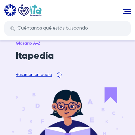
Pasar
al
contenido
principal
Glosario A-Z
Itapedia
Resumen en audio
Imagen