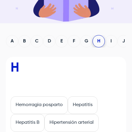
A
B
C
D
E
F
G
H
I
J
H
Hemorragia posparto
Hepatitis
Hepatitis B
Hipertensión arterial