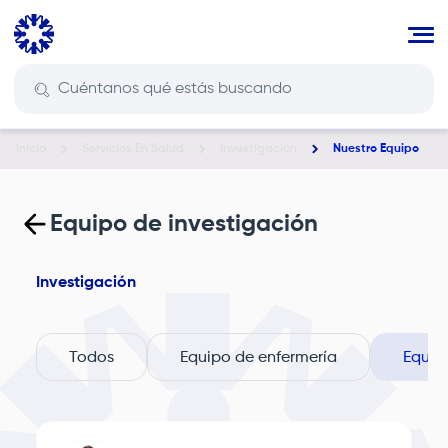
Pasar
al
contenido
principal
Inicio
Servicios En Salud
Investigación
Nuestro Equipo
Ruta
de
navegación
Equipo de investigación
Investigación
Todos
Equipo de enfermería
Equip