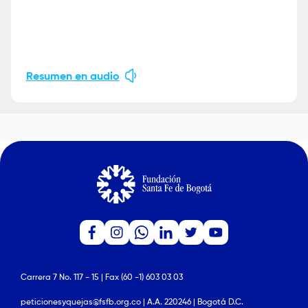
Resumen en audio
Carrera 7 No. 117 - 15 | Fax (60 -1) 603 03 03
peticionesyquejas@fsfb.org.co | A.A. 220246 | Bogotá D.C.