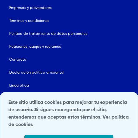
Empresas y proveedores
Términos y condiciones
Política de tratamiento de datos personales
Peticiones, quejas y reclamos
Contacto
Declaración política ambiental
Línea ética
Mapa del sitio
Este sitio utiliza cookies para mejorar tu experiencia
de usuario. Si sigues navegando por el sitio,
Política de Seguridad y Salud en el Trabajo
entendemos que aceptas estos términos.
Ver política
de cookies
Portal Terceros
Transparencia y acceso a la información pública