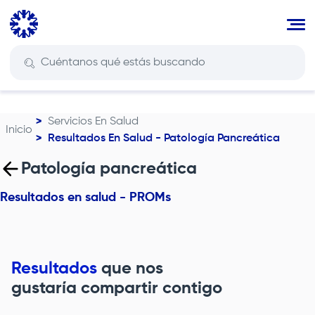
Pasar
al
contenido
principal
Servicios En Salud
Inicio
Ruta
Resultados En Salud - Patología Pancreática
de
Patología pancreática
navegación
Resultados en salud - PROMs
Resultados
que nos
gustaría compartir contigo