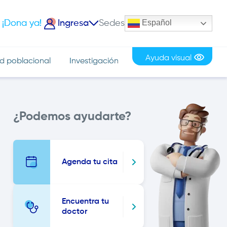
Español
¡Dona ya!
Ingresa
Sedes
iciar Sesión
Ayuda visual
d poblacional
Investigación
Image
¿Podemos ayudarte?
Agenda tu cita
Encuentra tu
doctor