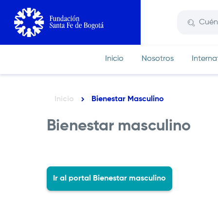
Pasar
al
contenido
principal
Inicio
Nosotros
Interna
Inicio
Bienestar Masculino
Ruta
de
Bienestar masculino
navegación
Ir al portal Bienestar masculino