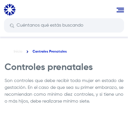
Pasar
al
contenido
principal
Inicio
Controles Prenatales
Ruta
de
Controles prenatales
navegación
Son controles que debe recibir toda mujer en estado de
gestación. En el caso de que sea su primer embarazo, se
recomiendan como mínimo diez controles, y si tiene uno
o más hijos, debe realizarse mínimo siete.
Remote
video