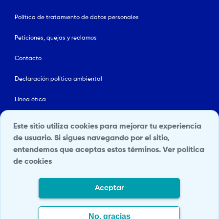
Política de tratamiento de datos personales
Peticiones, quejas y reclamos
Contacto
Declaración política ambiental
Línea ética
Mapa del sitio
Este sitio utiliza cookies para mejorar tu experiencia
de usuario. Si sigues navegando por el sitio,
Política de Seguridad y Salud en el Trabajo
entendemos que aceptas estos términos.
Ver política
de cookies
Portal Terceros
Transparencia y acceso a la información pública
Aceptar
Fundación Santa Fe de Bogotá
© 2026. Todos los derechos
No, gracias
reservados