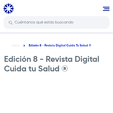
Pasar
al
contenido
principal
Inicio
Edición 8 - Revista Digital Cuida Tu Salud ®
Ruta
de
Edición 8 - Revista Digital
navegación
Cuida tu Salud ®