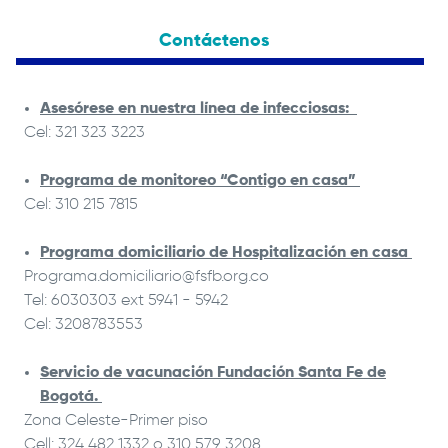
Contáctenos
Asesórese en nuestra línea de infecciosas:
Cel: 321 323 3223
Programa de monitoreo “Contigo en casa”
Cel: 310 215 7815
Programa domiciliario de Hospitalización en casa
Programa.domiciliario@fsfb.org.co
Tel: 6030303 ext 5941 - 5942
Cel: 3208783553
Servicio de vacunación
Fundación Santa Fe de
Bogotá
.
Zona Celeste-Primer piso
Cell: 324 482 1332 o 310 579 3208