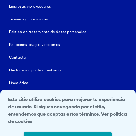
Empresas y proveedores
Términos y condiciones
Política de tratamiento de datos personales
Peticiones, quejas y reclamos
Contacto
Declaración política ambiental
Línea ética
Mapa del sitio
Este sitio utiliza cookies para mejorar tu experiencia
de usuario. Si sigues navegando por el sitio,
Política de Seguridad y Salud en el Trabajo
entendemos que aceptas estos términos.
Ver política
de cookies
Portal Terceros
Transparencia y acceso a la información pública