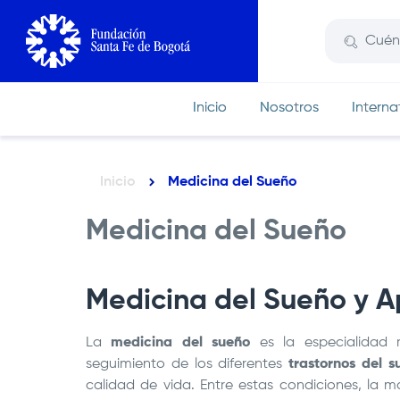
Pasar
al
contenido
principal
Inicio
Nosotros
Interna
Inicio
Medicina del Sueño
Ruta
de
Medicina del Sueño
navegación
Medicina del Sueño y 
La
medicina del sueño
es la especialidad 
seguimiento de los diferentes
trastornos del s
calidad de vida. Entre estas condiciones, la m