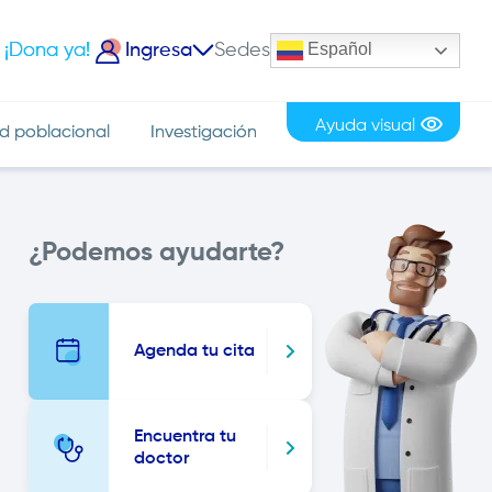
Español
¡Dona ya!
Ingresa
Sedes
iciar Sesión
Ayuda visual
d poblacional
Investigación
Image
¿Podemos ayudarte?
Agenda tu cita
Encuentra tu
doctor