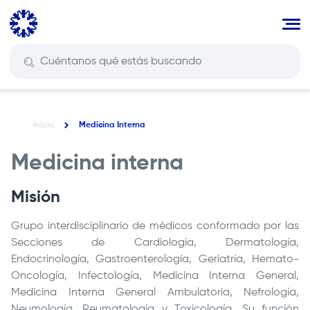
Pasar
al
contenido
principal
Inicio
Medicina Interna
Ruta
de
Medicina interna
navegación
Misión
Grupo interdisciplinario de médicos conformado por las
Secciones de Cardiología, Dermatología,
Endocrinología, Gastroenterología, Geriatría, Hemato-
Oncología, Infectología, Medicina Interna General,
Medicina Interna General Ambulatoria, Nefrología,
Neumología, Reumatología y Toxicología. Su función