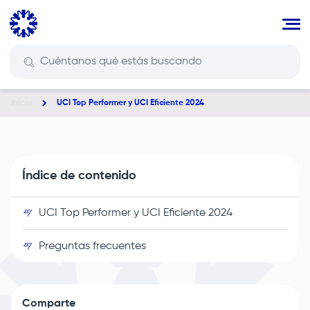
Pasar
al
contenido
principal
Inicio
UCI Top Performer y UCI Eficiente 2024
Ruta
de
navegación
Índice de contenido
UCI Top Performer y UCI Eficiente 2024
Preguntas frecuentes
Comparte