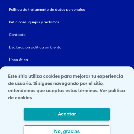
Política de tratamiento de datos personales
Peticiones, quejas y reclamos
Contacto
Declaración política ambiental
Línea ética
Mapa del sitio
Este sitio utiliza cookies para mejorar tu experiencia
de usuario. Si sigues navegando por el sitio,
Política de Seguridad y Salud en el Trabajo
entendemos que aceptas estos términos.
Ver política
de cookies
Portal Terceros
e
Transparencia y acceso a la información pública
Aceptar
Fundación Santa Fe de Bogotá
© 2026. Todos los derechos
No, gracias
reservados