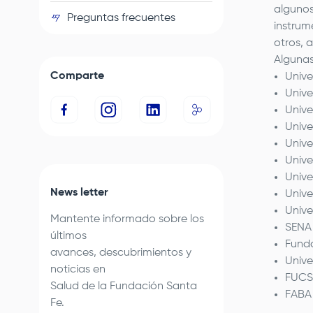
algunos
Preguntas frecuentes
instrum
otros, 
Algunas
Comparte
Unive
Unive
Unive
Unive
Univ
Unive
Unive
News letter
Unive
Unive
Mantente informado sobre los
SENA
últimos
Funda
avances, descubrimientos y
Unive
noticias en
FUCS
Salud de la
Fundación Santa
FABA
Fe
.