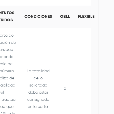
MENTOS
CONDICIONES
OBLI.
FLEXIBLE
ERIDOS
rta de
ación de
versidad
ionando
dio de
 número
La totalidad
óliza de
de lo
abilidad
solicitado
X
vil
debe estar
ntractual
consignada
dad que
en la carta.