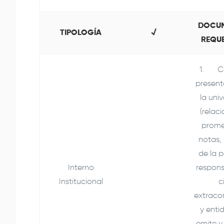
DOCU
TIPOLOGÍA
√
REQU
1. Ca
present
la uni
(relac
prome
notas,
de la p
Interno
respons
Institucional
ci
extraco
y enti