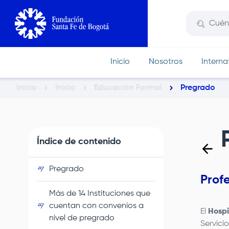
Pasar
al
contenido
principal
Inicio
Nosotros
Interna
Inicio
Inicio
Educación Formal
Pregrado
Ruta
de
navegación
Índice de contenido
Pregrado
Profe
Más de 14 Instituciones que
cuentan con convenios a
El
Hospi
nivel de pregrado
Servici