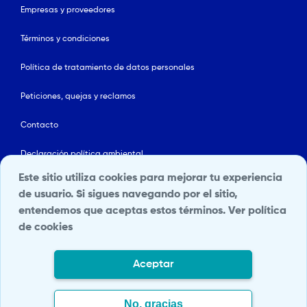
Empresas y proveedores
Términos y condiciones
Política de tratamiento de datos personales
Peticiones, quejas y reclamos
Contacto
Declaración política ambiental
Este sitio utiliza cookies para mejorar tu experiencia
Línea ética
de usuario. Si sigues navegando por el sitio,
entendemos que aceptas estos términos.
Ver política
Mapa del sitio
de cookies
Política de Seguridad y Salud en el Trabajo
Aceptar
Portal Terceros
Transparencia y acceso a la información pública
No, gracias