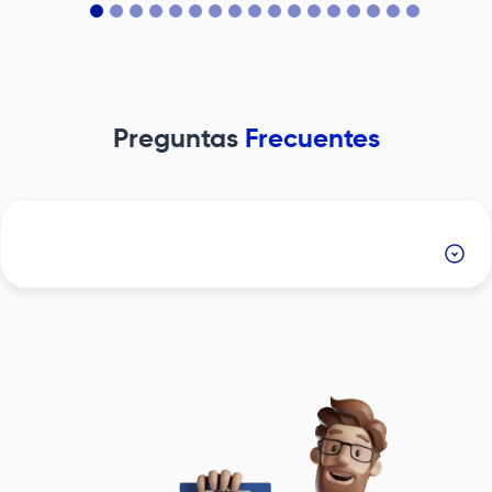
Acreditación en Salud. Para las instituciones que tienen
la condición de Hospital Universitario, como la
Fundación Santa Fe de Bogotá
, la acreditación
trasciende el carácter voluntario y se convierte en un
compromiso institucional permanente, alineado con
nuestra responsabilidad académica, asistencial e
investigativa. Este proceso evalúa integralmente, entre
Preguntas
Frecuentes
otros temas:• La atención centrada en el
paciente.• La seguridad del paciente.• La gestión
clínica y el gobierno organizacional.• El mejoramiento
continuo de la calidad.• La humanización de la
atención.• La articulación docencia–servicio.
Image