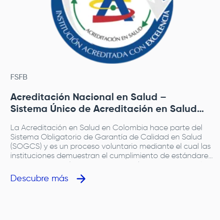
FSFB
Acreditación Nacional en Salud –
Sistema Único de Acreditación en Salud
(Colombia)
La Acreditación en Salud en Colombia hace parte del
Sistema Obligatorio de Garantía de Calidad en Salud
(SOGCS) y es un proceso voluntario mediante el cual las
instituciones demuestran el cumplimiento de estándares
superiores de calidad, seguridad del paciente y gestión
organizacional. En Colombia, la acreditación es
Descubre más
otorgada por el Ministerio de Salud y Protección Social,
y evaluada por el organismo acreditador delegado,
ICONTEC, entidad encargada de verificar el
cumplimiento de los estándares del Sistema Único de