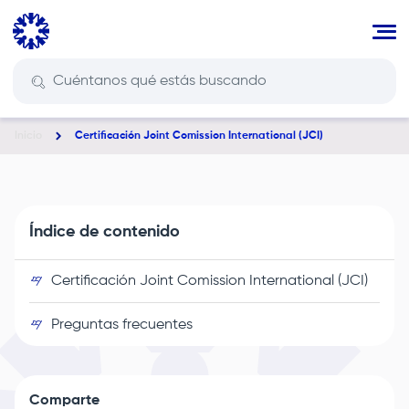
Pasar
al
contenido
principal
Inicio
Certificación Joint Comission International (JCI)
Ruta
de
navegación
Índice de contenido
Certificación Joint Comission International (JCI)
Preguntas frecuentes
Comparte