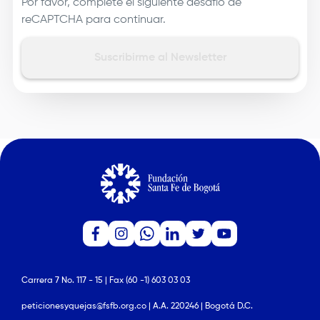
Por favor, complete el siguiente desafío de
reCAPTCHA para continuar.
Carrera 7 No. 117 - 15 | Fax (60 -1) 603 03 03
peticionesyquejas@fsfb.org.co | A.A. 220246 | Bogotá D.C.