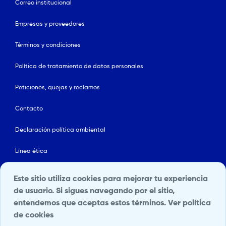
Correo institucional
Empresas y proveedores
Términos y condiciones
Política de tratamiento de datos personales
Peticiones, quejas y reclamos
Contacto
Declaración política ambiental
Línea ética
Mapa del sitio
Este sitio utiliza cookies para mejorar tu experiencia
de usuario. Si sigues navegando por el sitio,
Política de Seguridad y Salud en el Trabajo
entendemos que aceptas estos términos.
Ver política
de cookies
Portal Terceros