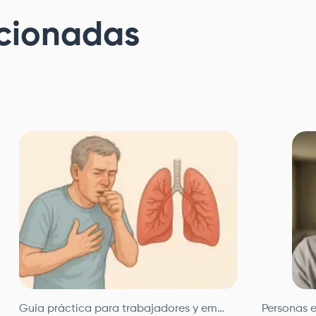
cionadas
s respiratorias crónicas y agudas; especialistas en cuidado 
de Bogotá
, nos dedicamos al diagnóstico, tratamiento y segu
Guía práctica para trabajadores y empleadores
Personas e