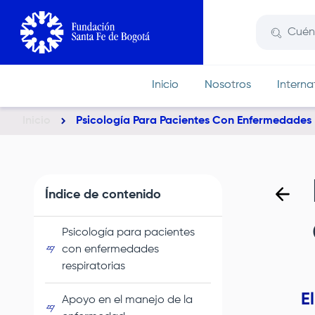
Pasar
al
contenido
principal
Inicio
Nosotros
Interna
Inicio
Psicología Para Pacientes Con Enfermedades 
Ruta
de
navegación
Índice de contenido
Psicología para pacientes
con enfermedades
respiratorias
E
Apoyo en el manejo de la