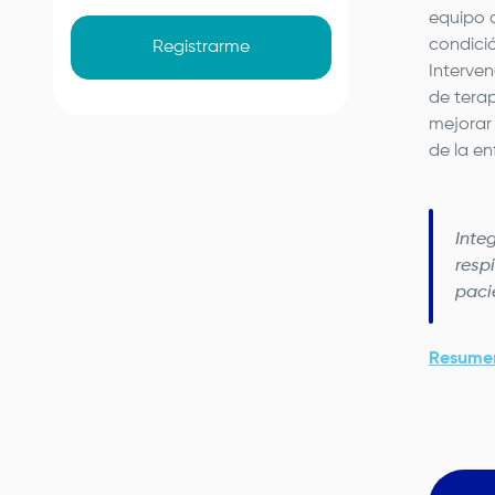
equipo d
condició
Registrarme
Interven
de terap
mejorar 
de la e
Inte
resp
paci
Resumen