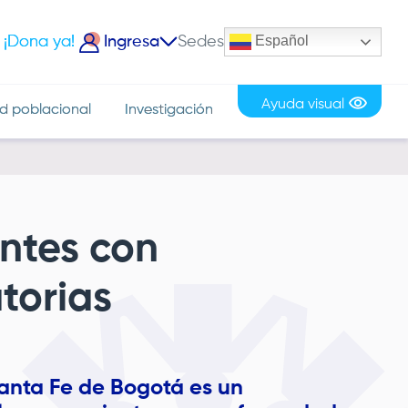
Español
¡Dona ya!
Ingresa
Sedes
iciar Sesión
Ayuda visual
d poblacional
Investigación
entes con
torias
anta Fe de Bogotá
es un