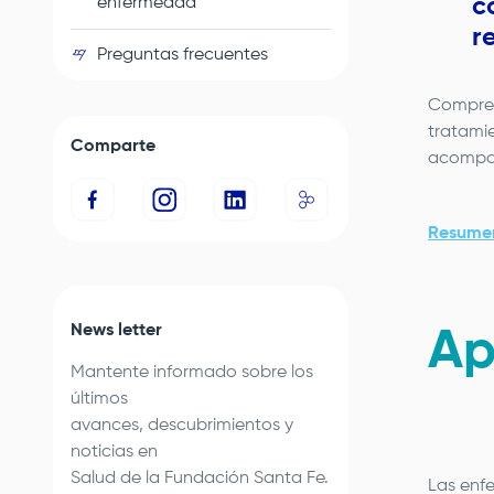
c
enfermedad
r
Preguntas frecuentes
Compren
tratami
Comparte
acompañ
Resumen
News letter
Ap
Mantente informado sobre los
últimos
avances, descubrimientos y
noticias en
Salud de la
Fundación Santa Fe
.
Las enfe