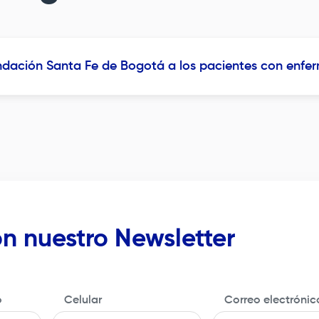
expuestos
leña o car
que tuvier
infección 
dación Santa Fe de Bogotá
a los pacientes con enfe
puede dej
respirator
persistent
(sensación 
(silbidos e
n nuestro Newsletter
o
Celular
Correo electrónic