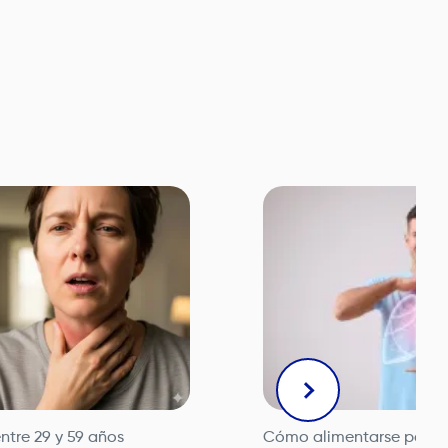
crítico, cuidado respiratorio, rehabilitación pulmonar, exp
imiento integral de las condiciones respiratorias crónicas m
ntre 29 y 59 años
Cómo alimentarse para r