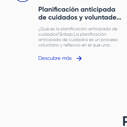
 las
Planificación anticipada
de cuidados y voluntades
icas
anticipadas
ias crónicas
¿Qué es la planificación anticipada de
nfermedades
cuidados?&nbsp;La planificación
tes del
anticipada de cuidados es un proceso
ndo
voluntario y reflexivo en el que una
 los pulmones
persona con una enfermedad crónica,
cluyen la
como la EPOC (condición que dificulta la
Descubre más
ctiva crónica
respiración) o fibrosis pulmonar (los
rmedades
pulmones se vuelven duros y cuesta que
entre el aire), expresa sus valores,
cupacionales
preferencias y deseos sobre su atención
médica futura. Su objetivo es asegurar
que, si en algún momento el paciente no
puede comunicarse, las decisiones sobre
su salud respeten lo que él o ella habría
querido.&nbsp;&nbsp;¿Por qué es
importante en enfermedades
respiratorias?&nbsp;Las enfermedades
respiratorias avanzadas pueden
evolucionar con crisis impredecibles,