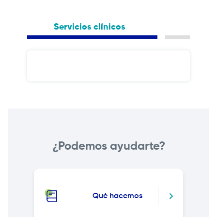
Servicios clínicos
Centr
¿Podemos ayudarte?
Qué hacemos