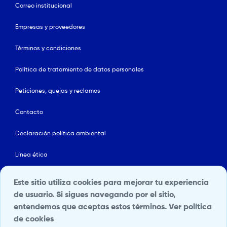
Correo institucional
Empresas y proveedores
Términos y condiciones
Política de tratamiento de datos personales
Peticiones, quejas y reclamos
Contacto
Declaración política ambiental
Línea ética
Mapa del sitio
Este sitio utiliza cookies para mejorar tu experiencia
de usuario. Si sigues navegando por el sitio,
Política de Seguridad y Salud en el Trabajo
entendemos que aceptas estos términos.
Ver política
de cookies
Portal Terceros