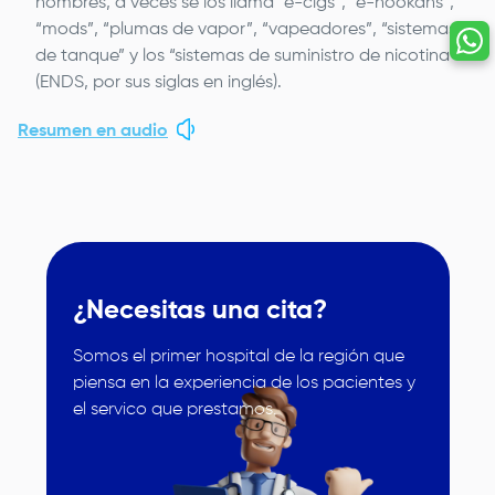
nombres, a veces se los llama “e-cigs”, “e-hookahs”,
“mods”, “plumas de vapor”, “vapeadores”, “sistemas
de tanque” y los “sistemas de suministro de nicotina”
(ENDS, por sus siglas en inglés).
Resumen en audio
¿Necesitas una cita?
Somos el primer hospital de la región que
piensa en la experiencia de los pacientes y
Image
el servico que prestamos.