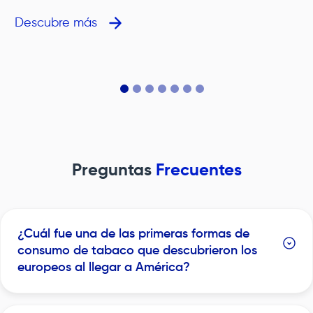
ni para dejar de fumar. Funcionan calentando una
solución líquida para crear un aerosol que los usuarios
Descubre más
inhalan. Su diseño imita productos de tabaco y otros
dispositivos comunes como linternas o
bolígrafos.&nbsp;&nbsp;&nbsp;&nbsp;
Preguntas
Frecuentes
¿Cuál fue una de las primeras formas de
consumo de tabaco que descubrieron los
europeos al llegar a América?