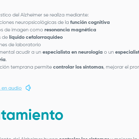
stico del Alzheimer se realiza mediante:
ciones neuropsicológicas de la
función cognitiva
ios de imagen como
resonancia magnética
is de
líquido cefalorraquídeo
es de laboratorio
mental acudir a un
especialista en neurología
o un
especialis
ria
.
ción temprana permite
controlar los síntomas
, mejorar el pr
 en audio
atamiento