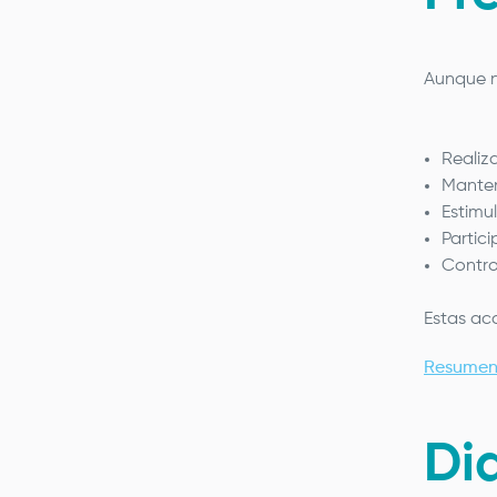
Aunque n
Realiz
Manten
Estimul
Partici
Contro
Estas ac
Resumen
Di