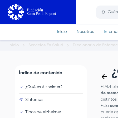
Pasar
al
contenido
principal
Inicio
Nosotros
Interna
Inicio
Servicios En Salud
Diccionario de Enferm
Ruta
de
navegación
¿
Índice de contenido
El Alzhe
¿Qué es Alzheimer?
de memo
distintos
Síntomas
Esta
con
Tipos de Alzheimer
puede ap