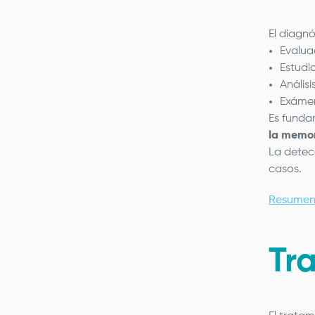
El diagnó
Evalua
Estud
Anális
Exámen
Es funda
la memo
La detec
casos.
Resumen
Tr