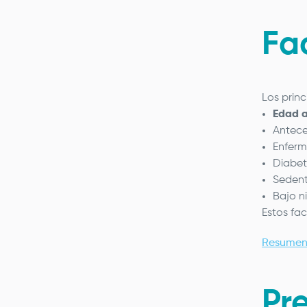
Fa
Los prin
Edad 
Antece
Enferm
Diabet
Sedent
Bajo n
Estos fa
Resumen
Pr