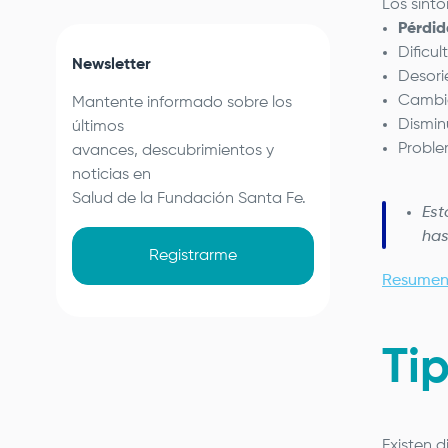
Los sínt
Pérdi
Dificu
Newsletter
Desori
Cambio
Mantente informado sobre los
Dismin
últimos
Proble
avances, descubrimientos y
noticias en
Salud de la
Fundación Santa Fe
.
Est
has
Registrarme
Resumen
Ti
Existen d