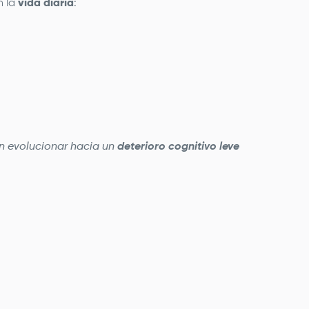
n la
vida diaria
:
 evolucionar hacia un
deterioro cognitivo leve