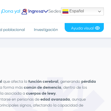
Español
¡Dona ya!
Ingresa
Sedes
iciar Sesión
Ayuda visual
d poblacional
Investigación
al
que afecta la
función cerebral
, generando
pérdida
 la forma más
común de demencia
, dentro de los
 la asociada a
cuerpos de lewy
.
entarse en personas de
edad avanzada
, aunque
principales signos, afectando la capacidad de