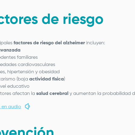
ctores de riesgo
cipales
factores de riesgo del alzheimer
incluyen:
avanzada
dentes familiares
edades cardiovasculares
es, hipertensión y obesidad
arismo (baja
actividad física
)
ivel educativo
ctores afectan la
salud cerebral
y aumentan la probabilidad d
 en audio
evención