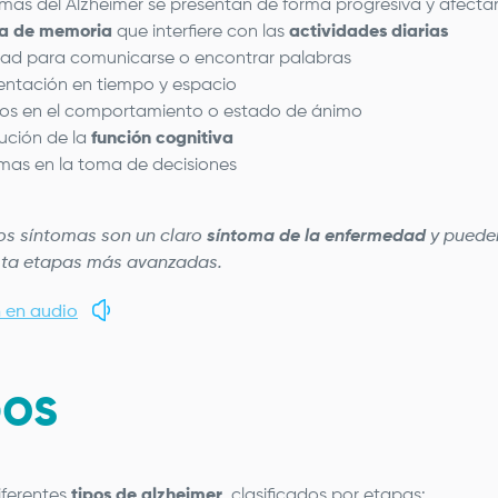
omas del Alzheimer se presentan de forma progresiva y afecta
da de memoria
que interfiere con las
actividades diarias
ltad para comunicarse o encontrar palabras
entación en tiempo y espacio
s en el comportamiento o estado de ánimo
ución de la
función cognitiva
mas en la toma de decisiones
os síntomas son un claro
síntoma de la enfermedad
y pueden
ta etapas más avanzadas.
 en audio
pos
iferentes
tipos de alzheimer
, clasificados por etapas: