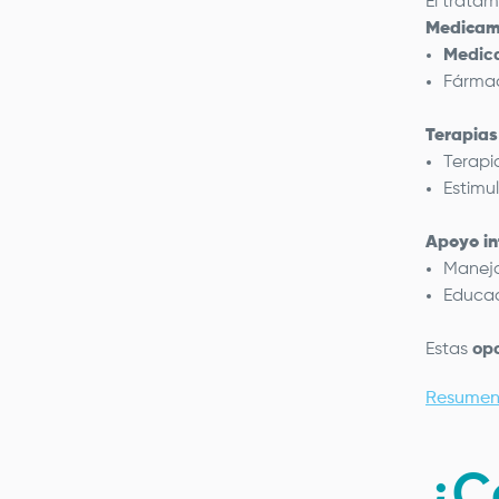
El trata
Medicam
Medic
Fármac
Terapias
Terapi
Estimu
Apoyo in
Manej
Educac
Estas
opc
Resumen
¿C