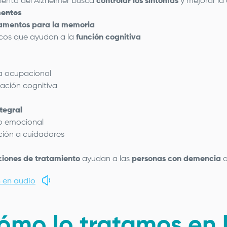
miento del Alzheimer busca
controlar los síntomas
y mejorar la 
entos
amentos para la memoria
os que ayudan a la
función cognitiva
a ocupacional
lación cognitiva
tegral
o emocional
ión a cuidadores
iones de tratamiento
ayudan a las
personas con demencia
a
 en audio
ómo lo tratamos en 