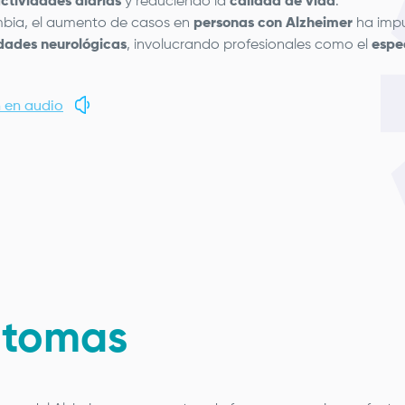
ctividades diarias
y reduciendo la
calidad de vida
.
bia, el aumento de casos en
personas con Alzheimer
ha impu
ades neurológicas
, involucrando profesionales como el
espe
 en audio
ntomas