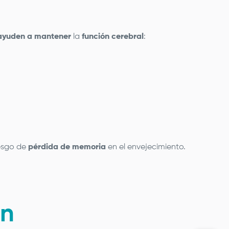
ayuden a mantener
la
función cerebral
:
iesgo de
pérdida de memoria
en el envejecimiento.
ón