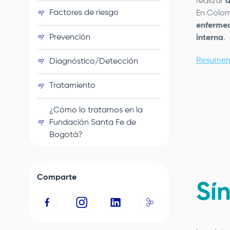
realizar
a
Factores de riesgo
En Colom
enfermed
Prevención
interna
.
Resumen
Diagnóstico/Detección
Tratamiento
Remote
video
¿Cómo lo tratamos en la
URL
Fundación Santa Fe de
Bogotá
?
Comparte
Sí