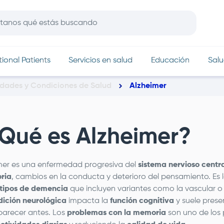
In
tional Patients
Servicios en salud
Educación
Salu
edades y Condiciones de Salud
Alzheimer
Qué es Alzheimer?
imer es una enfermedad progresiva del
sistema nervioso centr
ria
, cambios en la conducta y deterioro del pensamiento. Es
tipos de demencia
que incluyen variantes como la vascular o
dición neurológica
impacta la
función cognitiva
y suele pres
arecer antes. Los
problemas con la memoria
son uno de los 