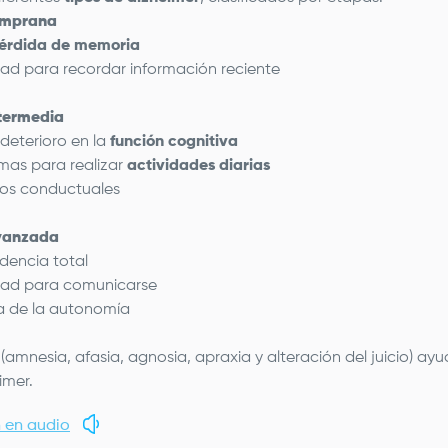
emprana
érdida de memoria
ltad para recordar información reciente
termedia
deterioro en la
función cognitiva
mas para realizar
actividades diarias
os conductuales
vanzada
encia total
ltad para comunicarse
a de la autonomía
 (amnesia, afasia, agnosia, apraxia y alteración del juicio) ayu
imer.
 en audio