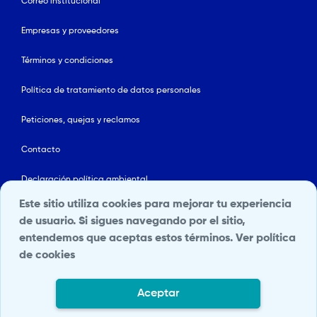
Correo institucional
Empresas y proveedores
Términos y condiciones
Política de tratamiento de datos personales
Peticiones, quejas y reclamos
Contacto
Declaración política ambiental
Este sitio utiliza cookies para mejorar tu experiencia
Línea ética
de usuario. Si sigues navegando por el sitio,
entendemos que aceptas estos términos.
Ver política
Mapa del sitio
de cookies
Política de Seguridad y Salud en el Trabajo
Aceptar
Portal Terceros