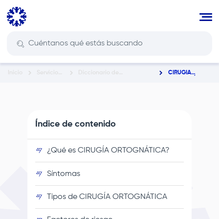
Pasar
al
contenido
principal
Inicio
Servicios
Diccionario de
CIRUGÍA
Ruta
En Salud
Enfermedades y
ORTOGNÁTICA
Condiciones de Salud
de
navegación
Índice de contenido
¿Qué es CIRUGÍA ORTOGNÁTICA?
Síntomas
Tipos de CIRUGÍA ORTOGNÁTICA