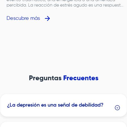
evento traumático, una emergencia o una amenaza
percibida. La reacción de estrés agudo es una respuesta
temporal que puede incluir síntomas físicos,
emocionales y conductuales. Por otro lado, el manejo
Descubre más
general del estrés abarca estrategias cotidianas para
lidiar con los desafíos que generan tensión en la vida
diaria.&nbsp;En Colombia, el estrés agudo y el estrés
crónico son temas de salud pública relevantes, debido a
su impacto en el bienestar físico y
mental.&nbsp;Reacción al Estrés Agudo&nbsp;Tras un
suceso traumático, el cuerpo puede experimentar un
cuadro de estrés agudo con síntomas intensos y
repentinos. La reacción al estrés agudo se presenta
comúnmente en contextos como desastres naturales o
violencia urbana. En Colombia, se estima que alrededor
Preguntas
Frecuentes
del 5 % de la población ha vivido un episodio de estrés
agudo.&nbsp;Manejo General del Estrés&nbsp;El manejo
general del estrés se refiere a cómo enfrentamos las
tensiones diarias. El estrés laboral agudo, las
responsabilidades familiares y las relaciones personales
¿La depresión es una señal de debilidad?
son fuentes comunes. Estudios en Colombia indican que
más del 60 % de la población experimenta niveles
elevados de estrés, con frecuencia prolongada.