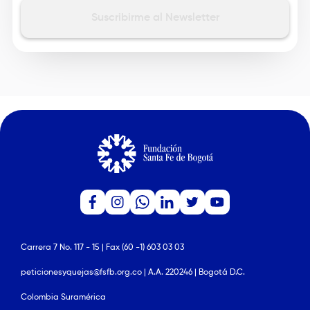
Carrera 7 No. 117 - 15 | Fax (60 -1) 603 03 03
peticionesyquejas@fsfb.org.co | A.A. 220246 | Bogotá D.C.
Colombia Suramérica