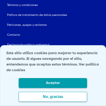
Términos y condiciones
Política de tratamiento de datos personales
Peticiones, quejas y reclamos
Contacto
Declaración política ambiental
Este sitio utiliza cookies para mejorar tu experiencia
Línea ética
de usuario. Si sigues navegando por el sitio,
entendemos que aceptas estos términos.
Ver política
Mapa del sitio
de cookies
Política de Seguridad y Salud en el Trabajo
Aceptar
Portal Terceros
Transparencia y acceso a la información pública
No, gracias