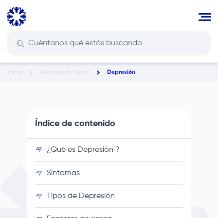
Pasar
al
contenido
principal
Inicio
Servicios En Salud
Depresión
Ruta
de
navegación
Índice de contenido
¿Qué es Depresión ?
Síntomas
Tipos de Depresión