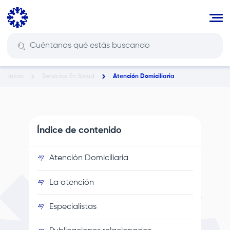
Pasar
al
contenido
principal
Inicio
Servicios En Salud
Atención Domiciliaria
Ruta
de
navegación
Índice de contenido
Atención Domiciliaria
La atención
Especialistas