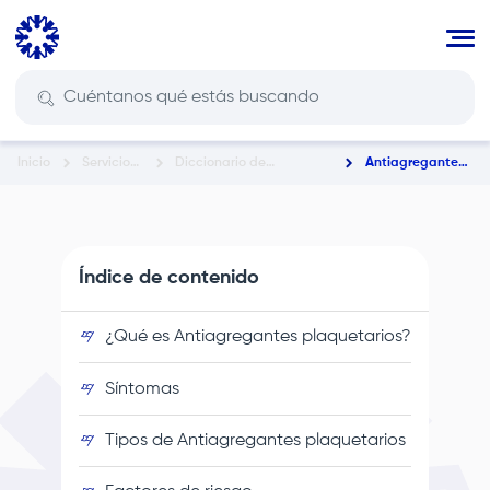
Pasar
al
contenido
principal
Inicio
Servicios
Diccionario de
Antiagregantes
Ruta
En Salud
Enfermedades y
Plaquetarios
Condiciones de Salud
de
navegación
Índice de contenido
¿Qué es Antiagregantes plaquetarios?
Síntomas
Tipos de Antiagregantes plaquetarios