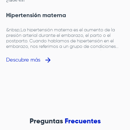
¿Qué es?
Hipertensión materna
&nbsp;La hipertensión materna es el aumento de la
presión arterial durante el embarazo, el parto o el
postparto. Cuando hablamos de hipertensión en el
embarazo, nos referimos a un grupo de condiciones
conocidas como trastornos hipertensivos del embarazo,
que incluyen diferentes tipos de hipertensión como la
Descubre más
hipertensión gestacional y la preeclampsia.La presión
arterial alta en el embarazo puede afectar tanto a la
madre como al bebé, y es una de las principales causas
de complicaciones del embarazo, por lo que requiere un
seguimiento cuidadoso mediante control prenatal.Un
adecuado control de presión y control de peso durante
el embarazo son fundamentales para proteger la salud
materna y prevenir la progresión hacia condiciones más
graves como la preeclampsia.
Preguntas
Frecuentes
e