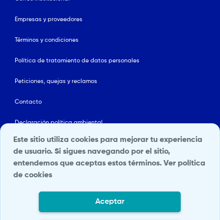
Empresas y proveedores
Términos y condiciones
Política de tratamiento de datos personales
Peticiones, quejas y reclamos
Contacto
Declaración política ambiental
Este sitio utiliza cookies para mejorar tu experiencia
Línea ética
de usuario. Si sigues navegando por el sitio,
entendemos que aceptas estos términos.
Ver política
Mapa del sitio
de cookies
Política de Seguridad y Salud en el Trabajo
Aceptar
Portal Terceros