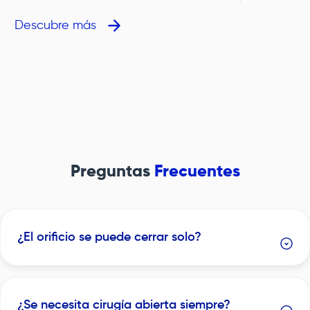
conocidas como trastornos hipertensivos del embarazo,
que incluyen diferentes tipos de hipertensión como la
Descubre más
hipertensión gestacional y la preeclampsia.La presión
arterial alta en el embarazo puede afectar tanto a la
madre como al bebé, y es una de las principales causas
de complicaciones del embarazo, por lo que requiere un
seguimiento cuidadoso mediante control prenatal.Un
adecuado control de presión y control de peso durante
el embarazo son fundamentales para proteger la salud
materna y prevenir la progresión hacia condiciones más
graves como la preeclampsia.
Preguntas
Frecuentes
e
¿El orificio se puede cerrar solo?
¿Se necesita cirugía abierta siempre?