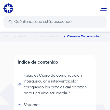
Pasar
al
contenido
principal
Inicio
Servicios
Diccionario de
Cierre de Comunicación
Ruta
En Salud
Enfermedades y
Interauricular E
Condiciones de
Interventricular:
de
Salud
Corrigiendo Los Orificios
del Corazón Para Una Vida
navegación
Saludable
Índice de contenido
¿Qué es Cierre de comunicación
interauricular e interventricular:
corrigiendo los orificios del corazón
para una vida saludable ?
Síntomas