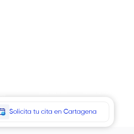
1
+300k
11
ntros de cuidado
pacientes al año
centros de atención
nico
Solicita tu cita en Cartagena