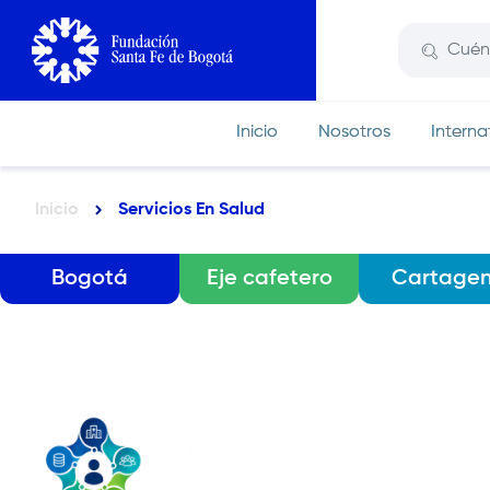
Pasar
al
contenido
principal
Inicio
Nosotros
Interna
Inicio
Servicios En Salud
Ruta
de
Menú
navegación
Bogotá
Eje cafetero
Cartage
de
secciones
regionales