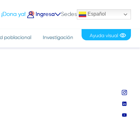
Español
¡Dona ya!
Ingresa
Sedes
iciar Sesión
Ayuda visual
d poblacional
Investigación