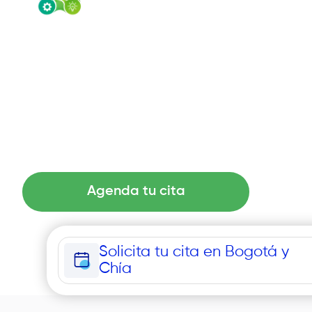
Servicios en salud
Atención centrada en la pers
desenlaces superiores
Agenda tu cita
Solicita tu cita en Bogotá y
Chía