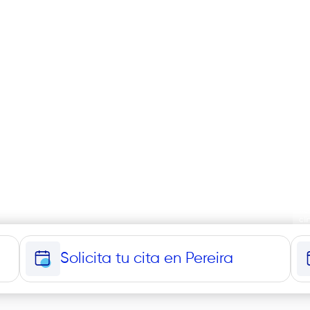
ona y
2
ce
clí
Solicita tu cita en Pereira