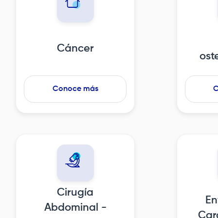
Cáncer
ost
Conoce más
C
Cirugía
En
Abdominal -
Car