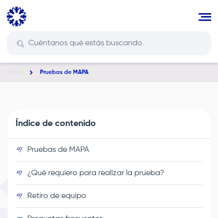
Pasar
al
contenido
principal
Inicio
Pruebas de MAPA
Ruta
de
navegación
Índice de contenido
Pruebas de MAPA
¿Qué requiero para realizar la prueba?
Retiro de equipo