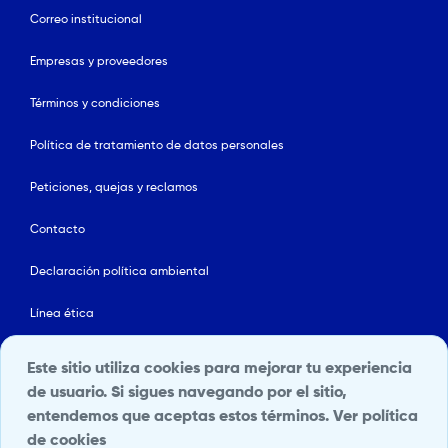
Correo institucional
Empresas y proveedores
Términos y condiciones
Política de tratamiento de datos personales
Peticiones, quejas y reclamos
Contacto
Declaración política ambiental
Línea ética
Mapa del sitio
Este sitio utiliza cookies para mejorar tu experiencia
de usuario. Si sigues navegando por el sitio,
Política de Seguridad y Salud en el Trabajo
entendemos que aceptas estos términos.
Ver política
de cookies
Portal Terceros