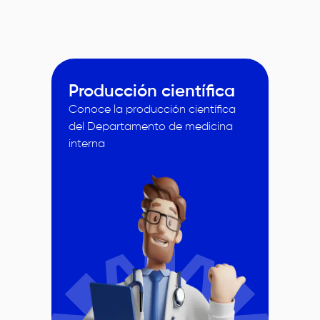
Producción científica
Conoce la producción científica
del Departamento de medicina
interna
Image