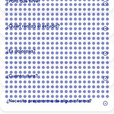
¿Para qué sirve?
¿Quién realiza el estudio?
¿Es dolorosa?
¿Cuánto dura?
¿Necesito prepararme de alguna forma?