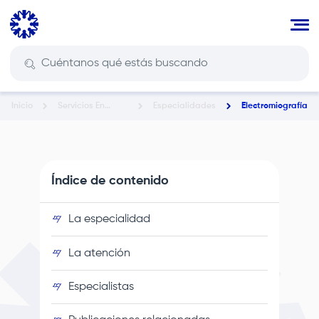
Pasar
al
contenido
principal
Inicio
Servicios En
Especialidades
Electromiografía
Ruta
Salud
de
navegación
Índice de contenido
La especialidad
La atención
Especialistas