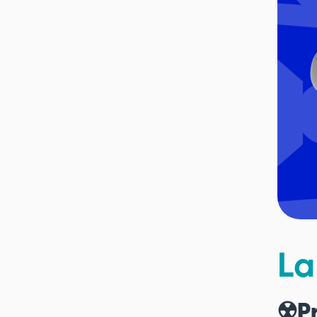
La
☢️P