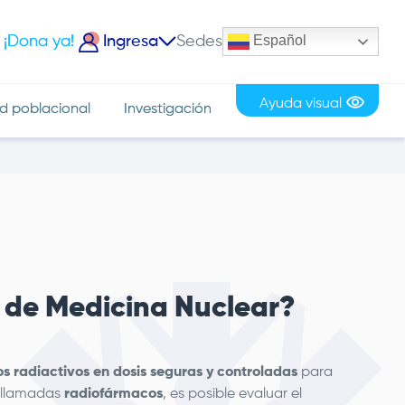
Español
¡Dona ya!
Ingresa
Sedes
iciar Sesión
Ayuda visual
d poblacional
Investigación
a de Medicina Nuclear?
os radiactivos en dosis seguras y controladas
para
s llamadas
radiofármacos
, es posible evaluar el