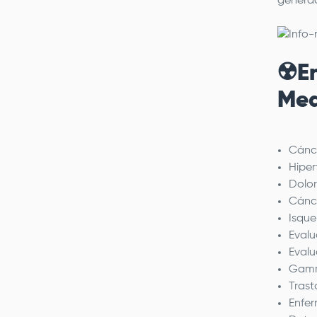
generac
☢️E
Med
Cánce
Hiper
Dolor
Cánce
Isque
Evalu
Evalu
Gamma
Trast
Enfe