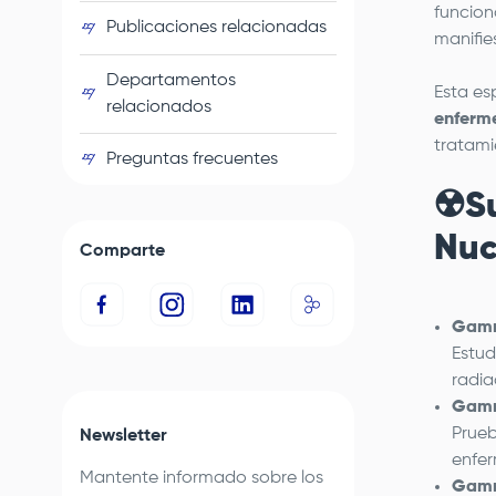
funcion
Publicaciones relacionadas
manifie
Departamentos
Esta es
relacionados
enferm
tratami
Preguntas frecuentes
☢️S
Nuc
Comparte
Gamm
Estud
radia
Gamm
Prueb
Newsletter
enfer
Mantente informado sobre los
Gamm