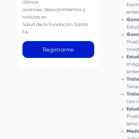
últimos
Exame
avances, descubrimientos y
enfer
noticias en
Gamm
Salud de la
Fundación Santa
Estud
Fe
.
Gamm
Prueb
tiroid
Registrarme
Estud
Imáge
enfer
Trata
Terap
Trata
Uso d
Estud
Prueb
lento
Medic