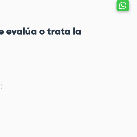
Hablemos por
whatsapp
 evalúa o trata la
).