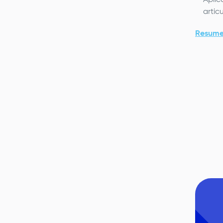
Aplic
artic
Resume
Remot
video
URL
Im