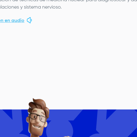
ación de técnicas de medicina nuclear para diagnosticar y d
ulaciones y sistema nervioso.
n en audio
e
age