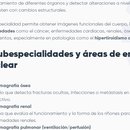
amiento de diferentes órganos y detectar alteraciones a nivel
sten con cambios estructurales.
pecialidad permite obtener imágenes funcionales del cuerpo, 
edades
como el cáncer, enfermedades cardíacas, renales, ósea
entos, especialmente en patologías como el
hipertiroidismo o
ubespecialidades y áreas de 
lear
agrafía ósea
io que detecta fracturas ocultas, infecciones o metástasis e
ctivo.
agrafía renal
a que evalúa el funcionamiento y la forma de los riñones para
medades renales.
agrafía pulmonar (ventilación/perfusión)