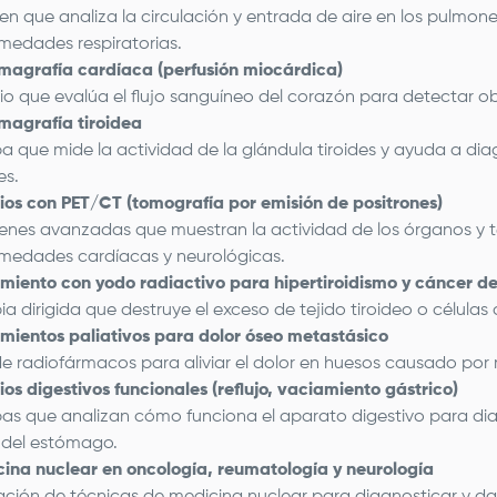
n que analiza la circulación y entrada de aire en los pulmone
medades respiratorias.
agrafía cardíaca (perfusión miocárdica)
io que evalúa el flujo sanguíneo del corazón para detectar ob
agrafía tiroidea
a que mide la actividad de la glándula tiroides y ayuda a dia
es.
ios con PET/CT (tomografía por emisión de positrones)
nes avanzadas que muestran la actividad de los órganos y tej
medades cardíacas y neurológicas.
miento con yodo radiactivo para hipertiroidismo y cáncer de 
ia dirigida que destruye el exceso de tejido tiroideo o células 
mientos paliativos para dolor óseo metastásico
e radiofármacos para aliviar el dolor en huesos causado por 
ios digestivos funcionales (reflujo, vaciamiento gástrico)
as que analizan cómo funciona el aparato digestivo para di
 del estómago.
ina nuclear en oncología, reumatología y neurología