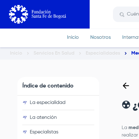
Pasar
al
contenido
principal
Inicio
Nosotros
Interna
Inicio
Servicios En Salud
Especialidades
Med
Ruta
de
navegación
Índice de contenido
La especialidad
☢️ 
La atención
La
medi
Especialistas
realiza