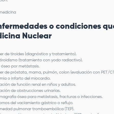
ión.
nfermedades o condiciones que
icina Nuclear
r de tiroides (diagnóstico y tratamiento).
tiroidismo (tratamiento con yodo radiactivo).
 óseo por metástasis.
r de próstata, mama, pulmón, colon (evaluación con PET/CT
mia o infarto del miocardio.
ación de función renal en niños y adultos.
ación de obstrucciones urinarias.
grafía ósea para metástasis, fracturas o infecciones.
ornos del vaciamiento gástrico o reflujo.
rmedad pulmonar tromboembólica (TEP).