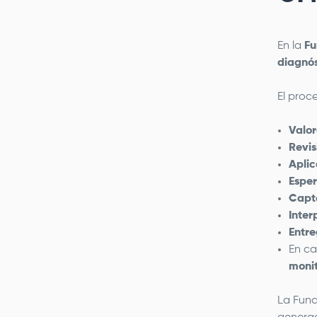
En la
Fu
diagnós
El proc
Valor
Revis
Aplic
Esper
Capt
Inter
Entre
En ca
monit
La Fun