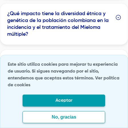
¿Qué impacto tiene la diversidad étnica y
genética de la población colombiana en la
incidencia y el tratamiento del Mieloma
múltiple?
¿Cómo varía la respuesta al tratamiento
Este sitio utiliza cookies para mejorar tu experiencia
del cáncer de mieloma múltiple entre las
de usuario. Si sigues navegando por el sitio,
diferentes regiones geográficas y grupos
entendemos que aceptas estos términos.
Ver política
socioeconómicos en Colombia?
de cookies
Aceptar
¿Cómo pueden los avances en la
telemedicina y la tecnología móvil mejorar
No, gracias
la atención y el seguimiento de los
pacientes con mieloma múltiple en