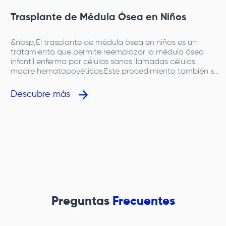
Trasplante de Médula Ósea en Niños
&nbsp;El trasplante de médula ósea en niños es un
l
tratamiento que permite reemplazar la médula ósea
infantil enferma por células sanas llamadas células
madre hematopoyéticas.Este procedimiento también se
conoce como trasplante pediátrico de médula ósea o
trasplante hematopoyético pediátrico y se utiliza para
Descubre más
tratar distintos tipos de cáncer de sangre en niños y
enfermedades hematológicas pediátricas.La médula
ósea es el tejido dentro de los huesos encargado de
producir las células de la sangre. Cuando este proceso
falla, se requiere un tratamiento de cáncer infantil o un
tratamiento con células madre en niños para recuperar
su función.&nbsp;
n
Preguntas
Frecuentes