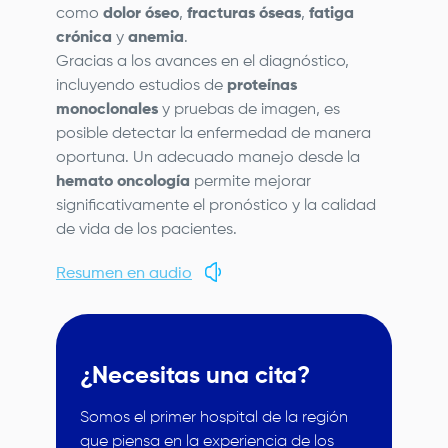
como
dolor óseo
,
fracturas óseas
,
fatiga
crónica
y
anemia
.
Gracias a los avances en el diagnóstico,
incluyendo estudios de
proteínas
monoclonales
y pruebas de imagen, es
posible detectar la enfermedad de manera
oportuna. Un adecuado manejo desde la
hemato oncología
permite mejorar
significativamente el pronóstico y la calidad
de vida de los pacientes.
Resumen en audio
¿Necesitas una cita?
Somos el primer hospital de la región
que piensa en la experiencia de los