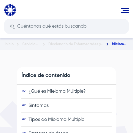
Pasar
al
contenido
principal
Inicio
Servicios
Diccionario de Enfermedades y
Mieloma
Ruta
En Salud
Condiciones de Salud
Múltiple
de
navegación
Índice de contenido
¿Qué es Mieloma Múltiple?
Síntomas
Tipos de Mieloma Múltiple