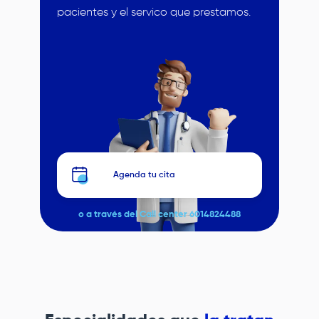
pacientes y el servico que prestamos.
Image
Agenda tu cita
o a través del Call center 6014824488