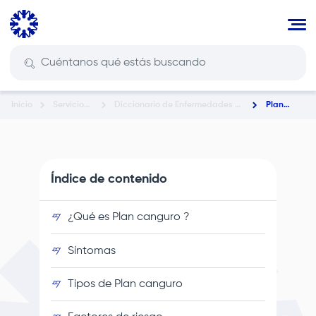
Pasar
al
contenido
principal
Inicio
Servicios
Diccionario de Enfermedades y
Plan
Ruta
En Salud
Condiciones de Salud
Canguro
de
navegación
Índice de contenido
¿Qué es Plan canguro ?
Síntomas
Tipos de Plan canguro