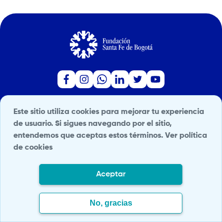
Este sitio utiliza cookies para mejorar tu experiencia
Carrera 7 No. 117 - 15 | Fax (60 -1) 603 03 03
de usuario. Si sigues navegando por el sitio,
peticionesyquejas@fsfb.org.co | A.A. 220246 | Bogotá D.C.
entendemos que aceptas estos términos.
Ver política
de cookies
Colombia Suramérica
Correo exclusivo de notificaciones judiciales:
Aceptar
notificacion.legales@fsfb.org.co
No, gracias