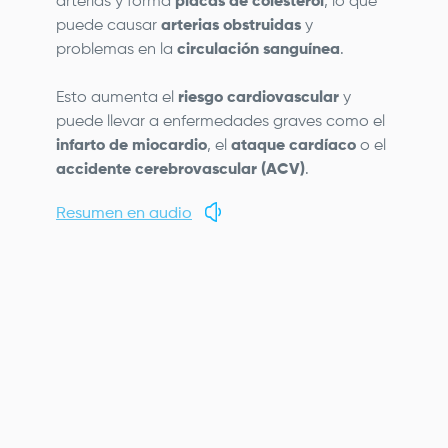
arterias y forma
placas de colesterol
, lo que
puede causar
arterias obstruidas
y
problemas en la
circulación sanguínea
.
Esto aumenta el
riesgo cardiovascular
y
puede llevar a enfermedades graves como el
infarto de miocardio
, el
ataque cardíaco
o el
accidente cerebrovascular (ACV)
.
Resumen en audio
Remote
video
URL