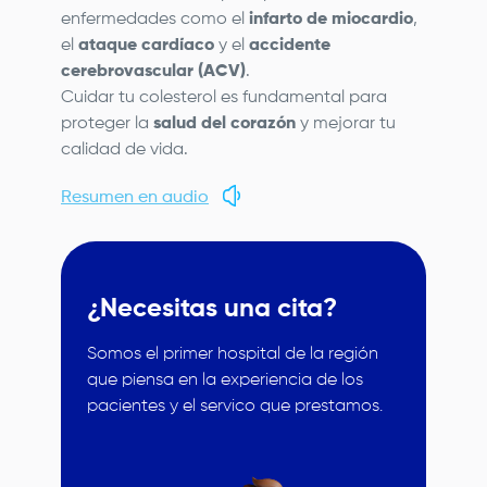
enfermedades como el
infarto de miocardio
,
el
ataque cardíaco
y el
accidente
cerebrovascular (ACV)
.
Cuidar tu colesterol es fundamental para
proteger la
salud del corazón
y mejorar tu
calidad de vida.
Resumen en audio
¿Necesitas una cita?
Somos el primer hospital de la región
que piensa en la experiencia de los
pacientes y el servico que prestamos.
Image