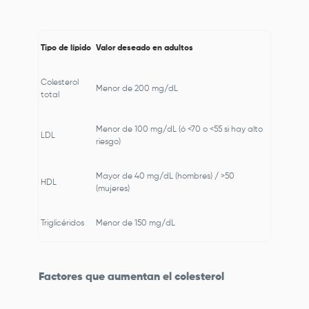
Tipo de lípido
Valor deseado en adultos
Colesterol
Menor de 200 mg/
dL
total
Menor de 100 mg/
dL
(
ó
<70 o <55 si hay alto
LDL
riesgo)
Mayor de 40 mg/
dL
(hombres) / >50
HDL
(mujeres)
Triglicéridos
Menor de 150 mg/
dL
Factores que aumentan el colesterol