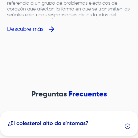
referencia a un grupo de problemas eléctricos del
corazón que afectan la forma en que se transmiten las
señales eléctricas responsables de los latidos del
corazón. Estas señales forman parte del sistema
eléctrico del corazón, el cual coordina el ritmo y la
Descubre más
velocidad con la que el órgano se contrae para
mantener la circulación de la sangre rica en oxígeno a
todas las partes del cuerpo.&nbsp;Para entender qué es
un trastorno de conducción cardíaca, es importante
saber que el impulso eléctrico normal inicia en el nodo
sinusal, pasa por el nodo auriculoventricular (bloqueo
auriculoventricular cuando falla) y se distribuye a través
del sistema de conducción hacia los ventrículos
(ventrículo derecho y ventrículo izquierdo). Cuando este
proceso se altera, aparece un ritmo cardíaco irregular,
bradicardia (latido lento) u otras arritmias
Preguntas
Frecuentes
e
cardíacas.&nbsp;Estos trastornos de conducción
cardíaca pueden causar una disminución del flujo
sanguíneo hacia el cerebro y otros órganos, generando
síntomas relacionados con la falta de oxígeno y
alterando múltiples funciones del cuerpo.&nbsp; Image
¿El colesterol alto da síntomas?
&nbsp;&nbsp;Las causas de bradicardia y de otros
problemas en el sistema eléctrico del corazón son