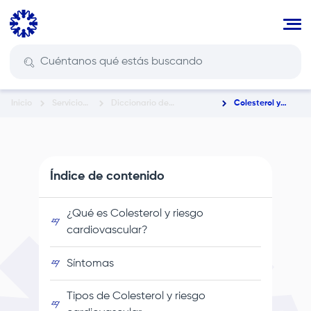
Pasar
al
contenido
principal
Inicio
Servicios
Diccionario de
Colesterol y
Ruta
En Salud
Enfermedades y
Riesgo
Condiciones de Salud
Cardiovascular
de
navegación
Índice de contenido
¿Qué es Colesterol y riesgo
cardiovascular?
Síntomas
Tipos de Colesterol y riesgo