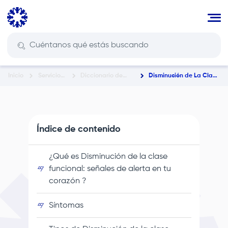
Pasar
al
contenido
principal
Inicio
Servicios
Diccionario de
Disminución de La Clase
Ruta
En Salud
Enfermedades y
Funcional: Señales de
Condiciones de
Alerta En Tu Corazón
de
Salud
navegación
Índice de contenido
¿Qué es Disminución de la clase
funcional: señales de alerta en tu
corazón ?
Síntomas