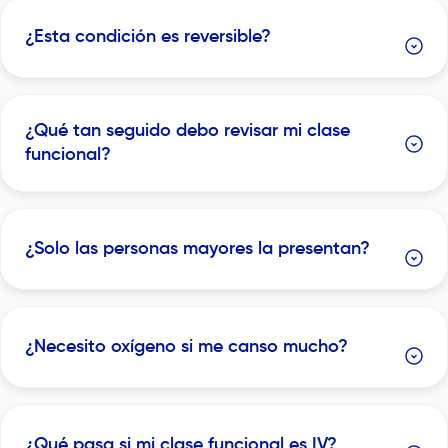
de medicamentos como betabloqueadores (pueden
generar efecto secundario sobre el ritmo)Alteraciones de
¿Esta condición es reversible?
electrolitosCardiopatías congénitasEnfermedades
infiltrativasEstas condiciones aumentan el riesgo de
desarrollar trastornos del ritmo cardíaco e incluso
progresar hacia bloqueo cardíaco.
¿Qué tan seguido debo revisar mi clase
funcional?
¿Solo las personas mayores la presentan?
¿Necesito oxígeno si me canso mucho?
¿Qué pasa si mi clase funcional es IV?