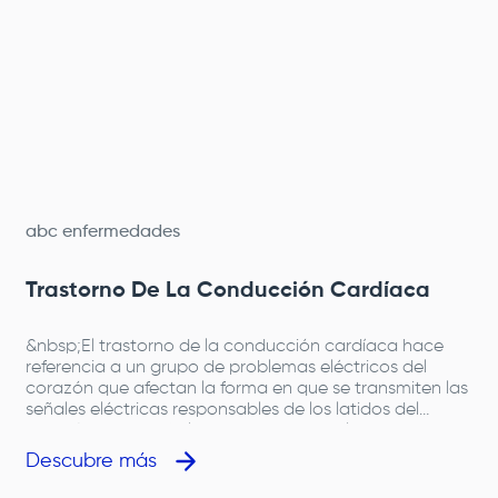
abc enfermedades
Trastorno De La Conducción Cardíaca
&nbsp;El trastorno de la conducción cardíaca hace
referencia a un grupo de problemas eléctricos del
corazón que afectan la forma en que se transmiten las
señales eléctricas responsables de los latidos del
corazón. Estas señales forman parte del sistema
eléctrico del corazón, el cual coordina el ritmo y la
Descubre más
velocidad con la que el órgano se contrae para
mantener la circulación de la sangre rica en oxígeno a